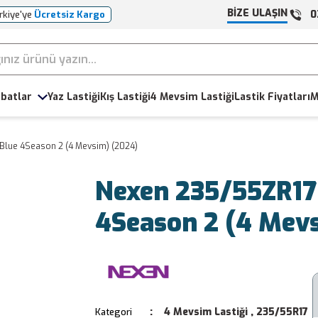
BİZE ULAŞIN
0
rkiye'ye
Ücretsiz Kargo
batlar
Yaz Lastiği
Kış Lastiği
4 Mevsim Lastiği
Lastik Fiyatları
M
Blue 4Season 2 (4 Mevsim) (2024)
Nexen 235/55ZR17
4Season 2 (4 Mev
4 Mevsim Lastiği
,
235/55R17
Kategori