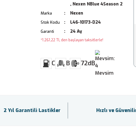
,
Nexen NBlue 4Season 2
Nexen
Marka
L46-10173-D24
Stok Kodu
24 Ay
Garanti
*1.261,22 TL den başlayan taksitlerle!
C
B
72dB
2 Yıl Garantili Lastikler
Hızlı ve Güvenil