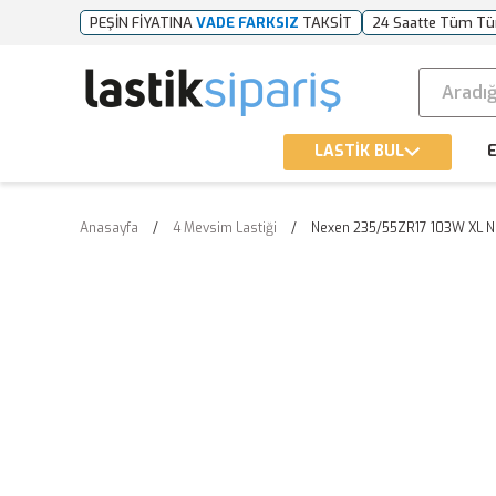
PEŞİN FİYATINA
VADE FARKSIZ
TAKSİT
24 Saatte Tüm Tü
LASTİK BUL
E
Anasayfa
4 Mevsim Lastiği
Nexen 235/55ZR17 103W XL N