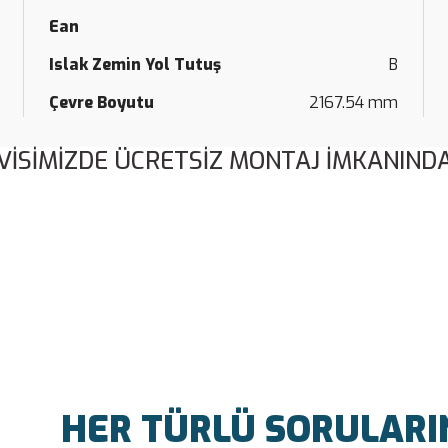
Ean
Islak Zemin Yol Tutuş
B
Çevre Boyutu
2167.54 mm
VİSİMİZDE ÜCRETSİZ MONTAJ İMKANINDA
Bu ürüne ilk yorumu siz yapın!
Yorum Yaz
HER TÜRLÜ SORULARINI