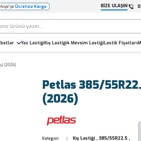
BİZE ULAŞIN
0
rkiye'ye
Ücretsiz Kargo
batlar
Yaz Lastiği
Kış Lastiği
4 Mevsim Lastiği
Lastik Fiyatları
M
ş) (2026)
Petlas 385/55R22.
(2026)
Kış Lastiği
,
385/55R22.5
,
Kategori