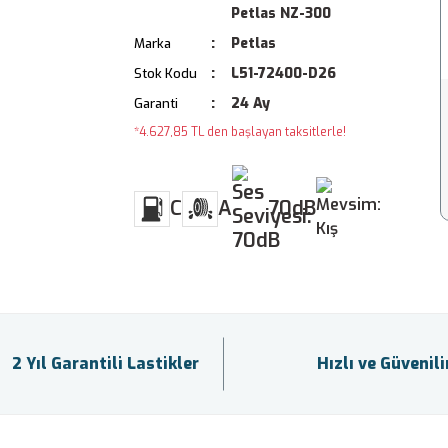
Petlas NZ-300
Petlas
Marka
L51-72400-D26
Stok Kodu
24 Ay
Garanti
*4.627,85 TL den başlayan taksitlerle!
C
A
70dB
2 Yıl Garantili Lastikler
Hızlı ve Güvenil