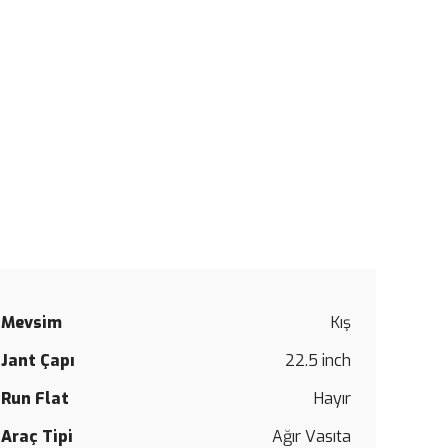
Mevsim
Kış
Bu
Jant Çapı
22.5 inch
ürüne
ilk
Run Flat
Hayır
yorumu
siz
Araç Tipi
Ağır Vasıta
yapın!