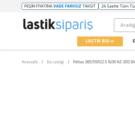
PEŞİN FİYATINA
VADE FARKSIZ
TAKSİT
24 Saatte Tüm Tü
LASTİK BUL
E
Anasayfa
Kış Lastiği
Petlas 385/55R22.5 160K NZ-300 (Kı