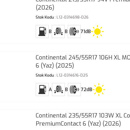
(2026)
Stok Kodu
: L12-0314698-D26
B
B
71dB
Continental 245/55R17 106H XL M
6 (Yaz) (2025)
Stok Kodu
: L12-0314616-D25
A
B
72dB
Continental 235/55R17 103W XL Co
PremiumContact 6 (Yaz) (2026)