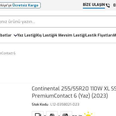
BİZE ULAŞIN
0
rkiye'ye
Ücretsiz Kargo
batlar
Yaz Lastiği
Kış Lastiği
4 Mevsim Lastiği
Lastik Fiyatları
M
mContact 6
Continental 255/55R20 110W XL S
PremiumContact 6 (Yaz) (2023)
Stok Kodu
: L12-0358021-D23