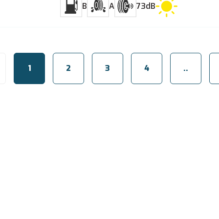
B
A
73dB
1
2
3
4
..