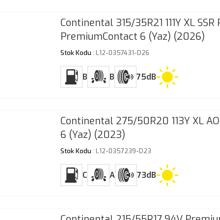
Continental 315/35R21 111Y XL SSR 
PremiumContact 6 (Yaz) (2026)
Stok Kodu
: L12-0357431-D26
B
B
75dB
Continental 275/50R20 113Y XL A
6 (Yaz) (2023)
Stok Kodu
: L12-0357239-D23
C
A
73dB
Continental 215/55R17 94V Premiu