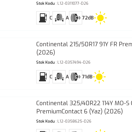
Stok Kodu
: L12-0311077-D26
C
A
72dB
Continental 215/50R17 91Y FR Pre
(2026)
Stok Kodu
: L12-0357494-D26
C
A
71dB
Continental 325/40R22 114Y MO-S C
PremiumContact 6 (Yaz) (2026)
Stok Kodu
: L12-0358625-D26