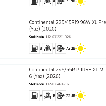
C
A
73dB
Continental 225/45R19 96W XL Pr
(Yaz) (2026)
Stok Kodu
: L12-0312211-D26
B
A
72dB
Continental 245/55R17 106H XL M
6 (Yaz) (2026)
Stok Kodu
: L12-0314616-D26
A
B
72dB