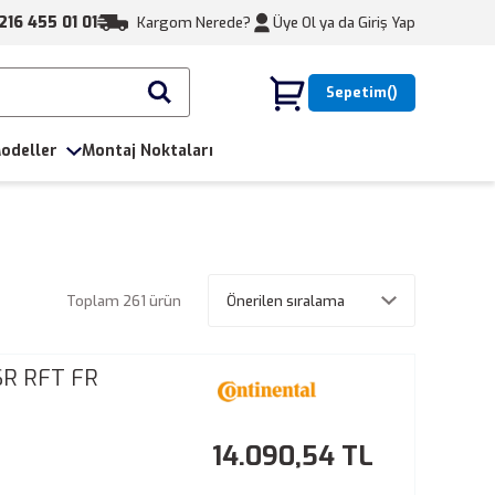
216 455 01 01
Kargom Nerede?
Üye Ol ya da
Giriş Yap
Sepetim
odeller
Montaj Noktaları
Toplam 261 ürün
SR RFT FR
14.090,54 TL