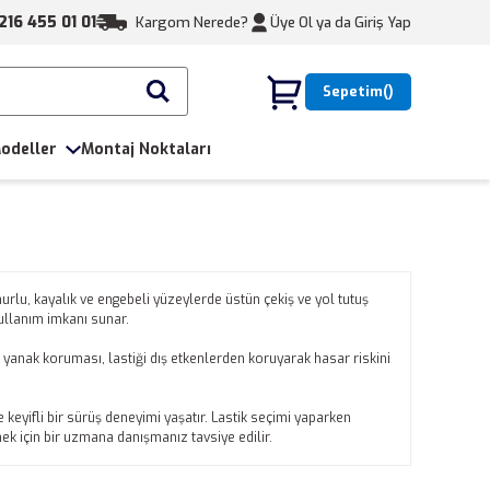
216 455 01 01
Kargom Nerede?
Üye Ol ya da
Giriş Yap
Sepetim
odeller
Montaj Noktaları
urlu, kayalık ve engebeli yüzeylerde üstün çekiş ve yol tutuş
kullanım imkanı sunar.
yanak koruması, lastiği dış etkenlerden koruyarak hasar riskini
 keyifli bir sürüş deneyimi yaşatır. Lastik seçimi yaparken
mek için bir uzmana danışmanız tavsiye edilir.