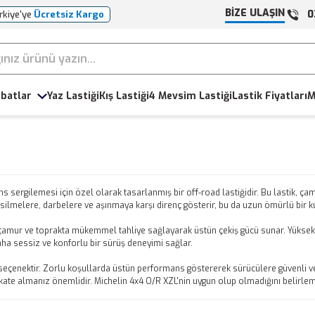
BİZE ULAŞIN
0
rkiye'ye
Ücretsiz Kargo
batlar
Yaz Lastiği
Kış Lastiği
4 Mevsim Lastiği
Lastik Fiyatları
M
sergilemesi için özel olarak tasarlanmış bir off-road lastiğidir. Bu lastik, çam
kesilmelere, darbelere ve aşınmaya karşı direnç gösterir, bu da uzun ömürlü bir 
a çamur ve toprakta mükemmel tahliye sağlayarak üstün çekiş gücü sunar. Yüksek 
aha sessiz ve konforlu bir sürüş deneyimi sağlar.
bir seçenektir. Zorlu koşullarda üstün performans göstererek sürücülere güvenli ve
dikkate almanız önemlidir. Michelin 4x4 O/R XZL'nin uygun olup olmadığını belirle