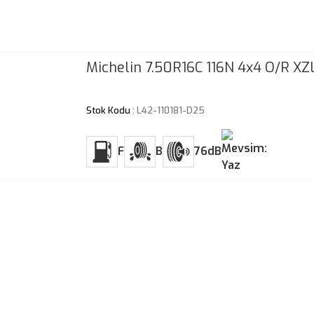
Michelin 7.50R16C 116N 4x4 O/R XZ
Stok Kodu
: L42-110181-D25
F
B
76dB