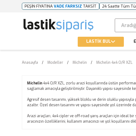
PEŞİN FİYATINA
VADE FARKSIZ
TAKSİT
24 Saatte Tüm Tü
LASTİK BUL
E
Anasayfa
Modeller
Michelin
Michelin 4x4 O/R XZL
Michelin
4x4 O/R XZL, zorlu arazi koşullarında üstün performans 
sağlamak amacıyla geliştirilmiştir. Dayanıklı yapısı sayesinde 
Agresif desen tasarımı, yüksek bloklu ve derin oluklu yapısıyl
azaltır. Özel desen tasarımı ve yapısı sayesinde yol üzerinde d
Arazi araçları, 4x4 cipler ve off-road yarış araçları için ideal 
aracınızın özelliklerini, kullanım amacınızı ve yol koşullarını 