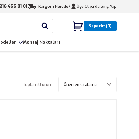
216 455 01 01
Kargom Nerede?
Üye Ol ya da
Giriş Yap
Sepetim
0
odeller
Montaj Noktaları
Toplam 0 ürün