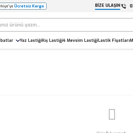
BİZE ULAŞIN
0
rkiye'ye
Ücretsiz Kargo
batlar
Yaz Lastiği
Kış Lastiği
4 Mevsim Lastiği
Lastik Fiyatları
M