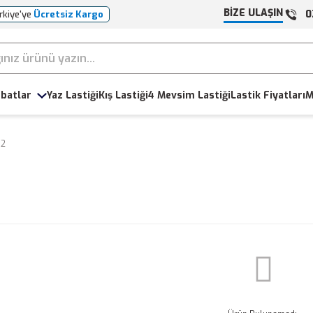
BİZE ULAŞIN
0
rkiye'ye
Ücretsiz Kargo
batlar
Yaz Lastiği
Kış Lastiği
4 Mevsim Lastiği
Lastik Fiyatları
M
52