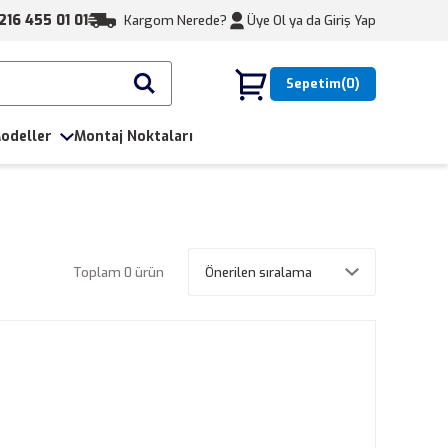
216 455 01 01
Kargom Nerede?
Üye Ol ya da
Giriş Yap
Sepetim
0
odeller
Montaj Noktaları
Toplam 0 ürün