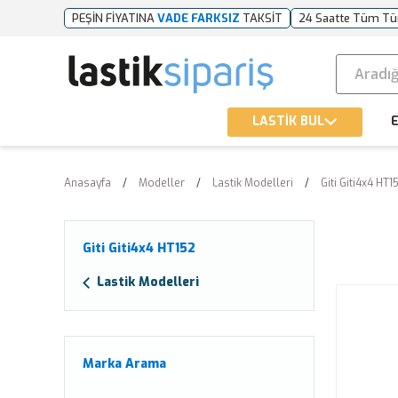
PEŞİN FİYATINA
VADE FARKSIZ
TAKSİT
24 Saatte Tüm Tü
LASTİK BUL
E
Anasayfa
Modeller
Lastik Modelleri
Giti Giti4x4 HT1
Giti Giti4x4 HT152
Lastik Modelleri
Marka Arama