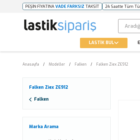
PEŞİN FİYATINA
VADE FARKSIZ
TAKSİT
24 Saatte Tüm Tü
LASTİK BUL
E
Anasayfa
Modeller
Falken
Falken Ziex ZE912
Falken Ziex ZE912
Falken
Marka Arama