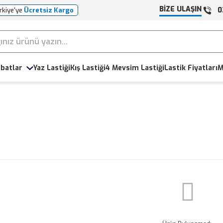
BİZE ULAŞIN
0
rkiye'ye
Ücretsiz Kargo
batlar
Yaz Lastiği
Kış Lastiği
4 Mevsim Lastiği
Lastik Fiyatları
M