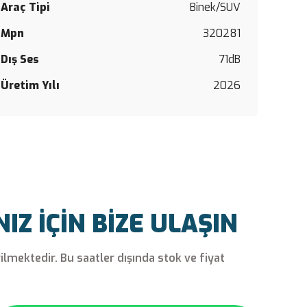
siz
Araç Tipi
Binek/SUV
yapın!
Mpn
320281
Yorum Y
Dış Ses
71dB
Üretim Yılı
2026
Z İÇİN BİZE ULAŞIN
rilmektedir. Bu saatler dışında stok ve fiyat