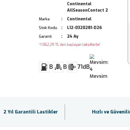
Continental
AllSeasonContact 2
Continental
Marka
L12-0320281-D26
Stok Kodu
24 Ay
Garanti
*1.062,29 TL den başlayan taksitlerle!
B
B
71dB
2 Yıl Garantili Lastikler
Hızlı ve Güvenil