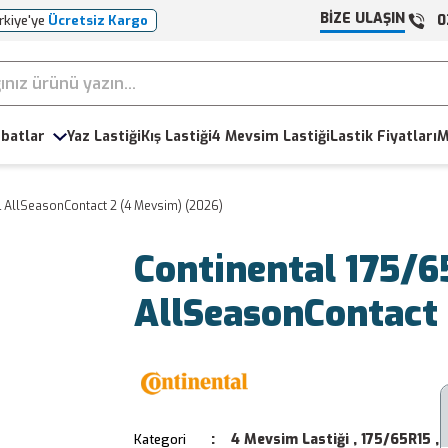
BİZE ULAŞIN
0
rkiye'ye
Ücretsiz Kargo
batlar
Yaz Lastiği
Kış Lastiği
4 Mevsim Lastiği
Lastik Fiyatları
M
L AllSeasonContact 2 (4 Mevsim) (2026)
Continental 175/
AllSeasonContact
4 Mevsim Lastiği
,
175/65R15
,
Kategori