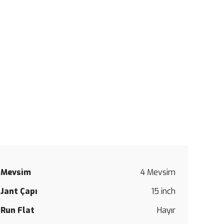
Mevsim
4 Mevsim
Bu
Jant Çapı
15 inch
ürüne
ilk
Run Flat
Hayır
yorumu