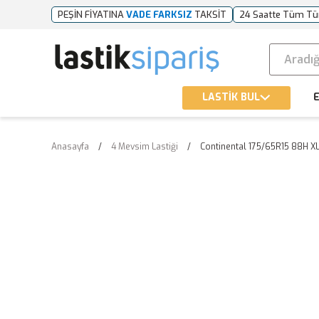
PEŞİN FİYATINA
VADE FARKSIZ
TAKSİT
24 Saatte Tüm Tü
LASTİK BUL
E
Anasayfa
4 Mevsim Lastiği
Continental 175/65R15 88H X