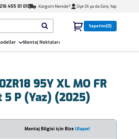
216 455 01 01
Kargom Nerede?
Üye Ol ya da
Giriş Yap
Sepetim
0
odeller
Montaj Noktaları
40ZR18 95Y XL MO FR
 5 P (Yaz) (2025)
Montaj Bilgisi için Bize
Ulaşın!