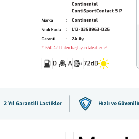
Continental
ContiSportContact 5 P
Continental
Marka
L12-0358963-D25
Stok Kodu
24 Ay
Garanti
*1.650,42 TL den başlayan taksitlerle!
D
A
72dB
2 Yıl Garantili Lastikler
Hızlı ve Güvenil