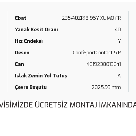
Ebat
235/40ZR18 95Y XL MO FR
Yanak Kesit Oranı
40
Hız Endeksi
Y
Desen
ContiSportContact 5 P
Ean
4019238013641
Islak Zemin Yol Tutuş
A
Çevre Boyutu
2025.93 mm
VİSİMİZDE ÜCRETSİZ MONTAJ İMKANINDA