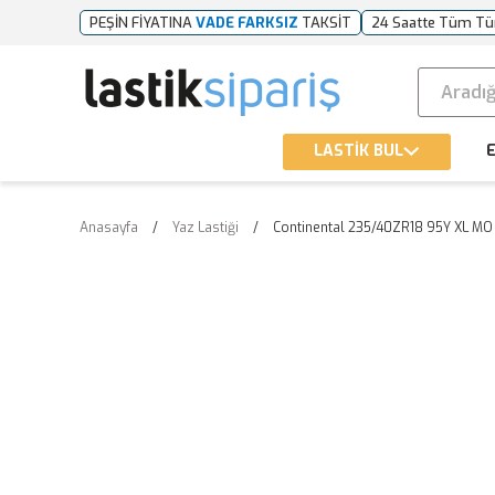
PEŞİN FİYATINA
VADE FARKSIZ
TAKSİT
24 Saatte Tüm Tü
LASTİK BUL
E
Anasayfa
Yaz Lastiği
Continental 235/40ZR18 95Y XL MO 