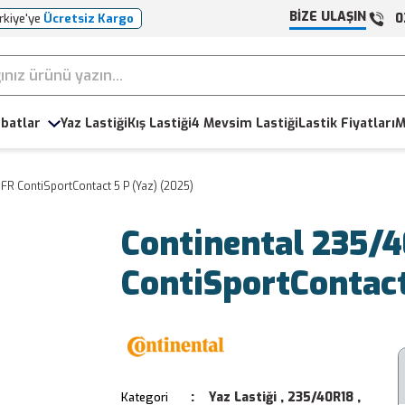
BİZE ULAŞIN
0
rkiye'ye
Ücretsiz Kargo
batlar
Yaz Lastiği
Kış Lastiği
4 Mevsim Lastiği
Lastik Fiyatları
M
FR ContiSportContact 5 P (Yaz) (2025)
Continental 235/
ContiSportContact
Yaz Lastiği
,
235/40R18
,
Kategori