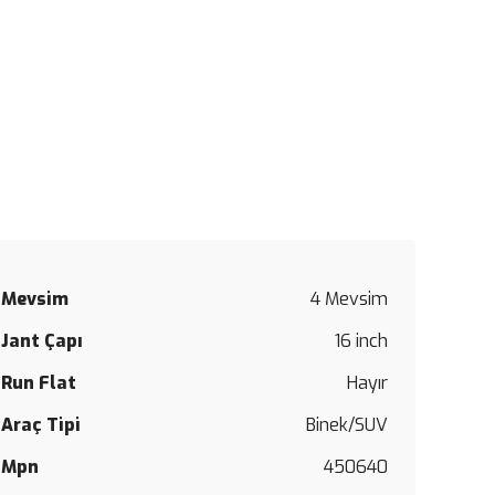
Mevsim
4 Mevsim
Bu
Jant Çapı
16 inch
ürüne
ilk
Run Flat
Hayır
yorumu
siz
Araç Tipi
Binek/SUV
yapın!
Mpn
450640