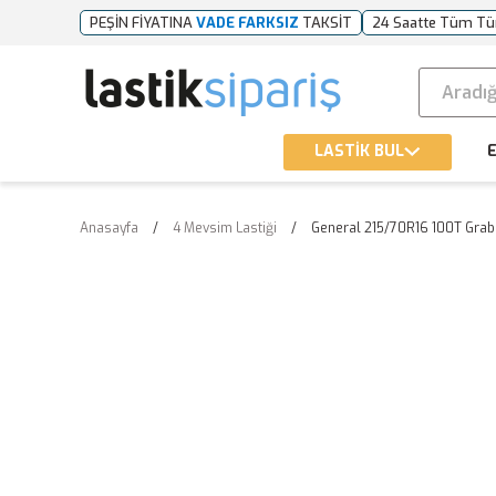
PEŞİN FİYATINA
VADE FARKSIZ
TAKSİT
24 Saatte Tüm Tü
LASTİK BUL
E
Anasayfa
4 Mevsim Lastiği
General 215/70R16 100T Grab