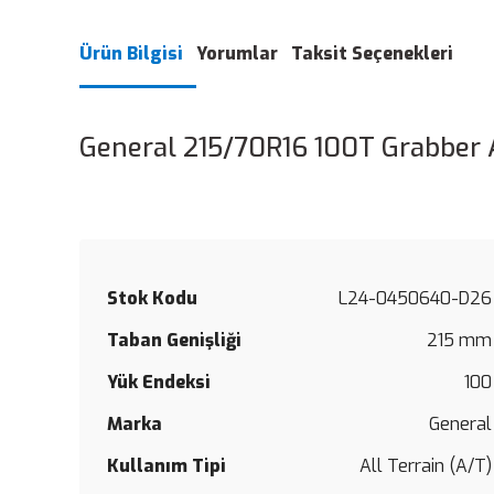
Ürün Bilgisi
Yorumlar
Taksit Seçenekleri
General 215/70R16 100T Grabber 
Stok Kodu
L24-0450640-D26
Taban Genişliği
215 mm
Yük Endeksi
100
Marka
General
Kullanım Tipi
All Terrain (A/T)