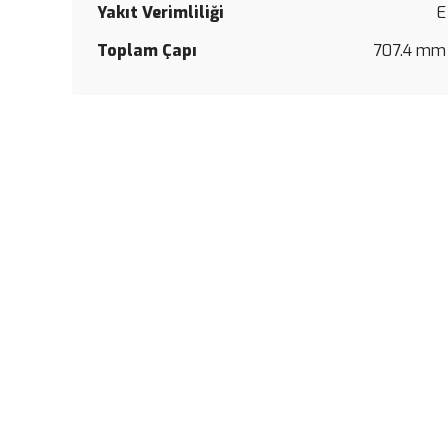
Yakıt Verimliliği
E
Toplam Çapı
707.4 mm