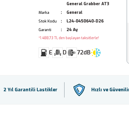
General Grabber AT3
General
Marka
L24-0450640-D26
Stok Kodu
24 Ay
Garanti
*1.488,73 TL den başlayan taksitlerle!
E
D
72dB
2 Yıl Garantili Lastikler
Hızlı ve Güvenil