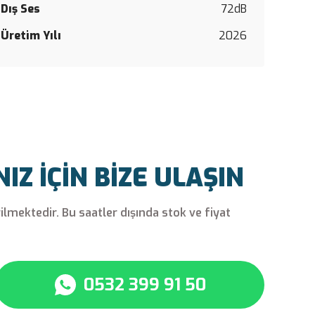
Yorum Y
Dış Ses
72dB
Üretim Yılı
2026
Z İÇİN BİZE ULAŞIN
rilmektedir. Bu saatler dışında stok ve fiyat
0532 399 91 50