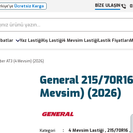
BİZE ULAŞIN
0
rkiye'ye
Ücretsiz Kargo
batlar
Yaz Lastiği
Kış Lastiği
4 Mevsim Lastiği
Lastik Fiyatları
M
ber AT3 (4 Mevsim) (2026)
General 215/70R16
Mevsim) (2026)
4 Mevsim Lastiği
,
215/70R16
,
Kategori