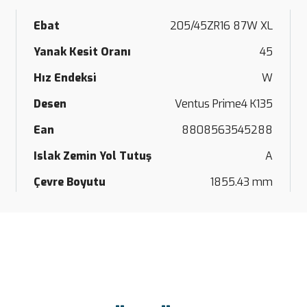
Ebat
205/45ZR16 87W XL
Yanak Kesit Oranı
45
Hız Endeksi
W
Desen
Ventus Prime4 K135
Ean
8808563545288
Islak Zemin Yol Tutuş
A
Çevre Boyutu
1855.43 mm