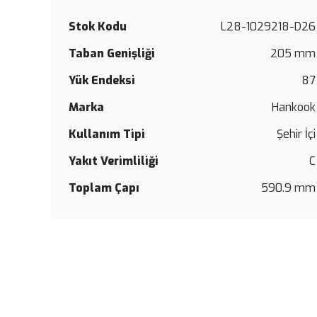
Stok Kodu
L28-1029218-D26
Taban Genişliği
205 mm
Yük Endeksi
87
Marka
Hankook
Kullanım Tipi
Şehir İçi
Yakıt Verimliliği
C
Toplam Çapı
590.9 mm