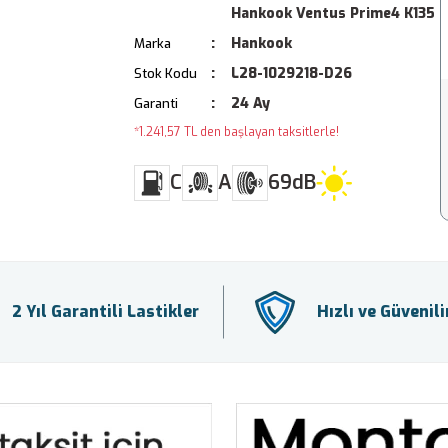
Hankook Ventus Prime4 K135
Hankook
Marka
L28-1029218-D26
Stok Kodu
24 Ay
Garanti
*1.241,57 TL den başlayan taksitlerle!
C
A
69dB
2 Yıl Garantili Lastikler
Hızlı ve Güvenil