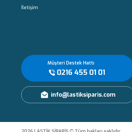
İletişim
Müşteri Destek Hattı
0216 455 01 01
info@lastiksiparis.com
2026 LASTİK SİPARİŞ © Tüm hakları saklıdır.