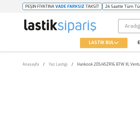
PEŞİN FİYATINA
VADE FARKSIZ
TAKSİT
24 Saatte Tüm Tü
LASTİK BUL
E
Anasayfa
Yaz Lastiği
Hankook 205/45ZR16 87W XL Ventus