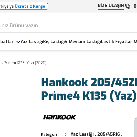
BİZE ULAŞIN
0
rkiye'ye
Ücretsiz Kargo
batlar
Yaz Lastiği
Kış Lastiği
4 Mevsim Lastiği
Lastik Fiyatları
M
 Prime4 K135 (Yaz) (2026)
Hankook 205/45Z
Prime4 K135 (Yaz)
Yaz Lastiği
,
205/45R16
,
Kategori