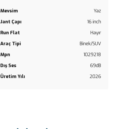
Mevsim
Yaz
Bu
Jant Çapı
16 inch
ürüne
ilk
Run Flat
Hayır
yorumu
siz
Araç Tipi
Binek/SUV
yapın!
Mpn
1029218
Yorum Y
Dış Ses
69dB
Üretim Yılı
2026