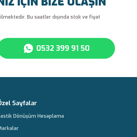
Z İÇİN BİZE ULAŞIN
rilmektedir. Bu saatler dışında stok ve fiyat
0532 399 91 50
Özel Sayfalar
Lastik Dönüşüm Hesaplama
Markalar