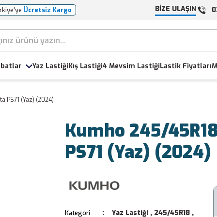
BİZE ULAŞIN
0
rkiye'ye
Ücretsiz Kargo
batlar
Yaz Lastiği
Kış Lastiği
4 Mevsim Lastiği
Lastik Fiyatları
M
a PS71 (Yaz) (2024)
Kumho 245/45R18
PS71 (Yaz) (2024)
Yaz Lastiği
,
245/45R18
,
Kategori