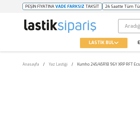
PEŞİN FİYATINA
VADE FARKSIZ
TAKSİT
24 Saatte Tüm Tü
LASTİK BUL
E
Anasayfa
Yaz Lastiği
Kumho 245/45R18 96Y XRP RFT Ecst