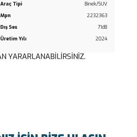
Araç Tipi
Binek/SUV
Mpn
2232363
Dış Ses
71dB
Üretim Yılı
2024
N YARARLANABİLİRSİNİZ.