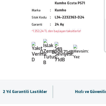
Kumho Ecsta PS71
Kumho
Marka
L34-2232363-D24
Stok Kodu
24 Ay
Garanti
*1.353,24 TL den başlayan taksitlerle!
D
B
71dB
2 Yıl Garantili Lastikler
Hızlı ve Güvenil