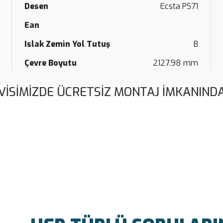
Desen
Ecsta PS71
Ean
Islak Zemin Yol Tutuş
B
Çevre Boyutu
2127.98 mm
VİSİMİZDE ÜCRETSİZ MONTAJ İMKANINDA
Bu ürüne ilk yorumu siz yapın!
Yorum Yaz