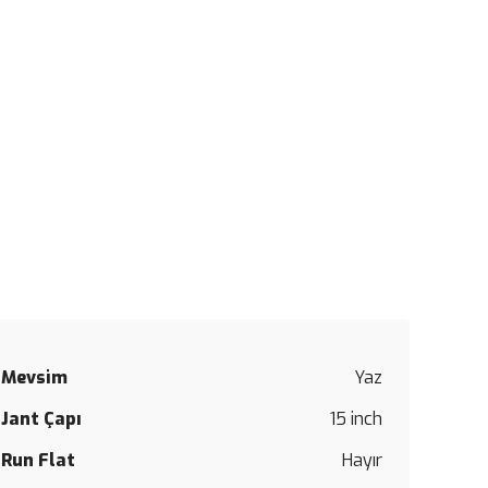
Mevsim
Yaz
Bu
Jant Çapı
15 inch
ürüne
ilk
Run Flat
Hayır
yorumu