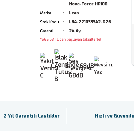
Nova-Force HP100
Leao
Marka
L84-221033342-D26
Stok Kodu
24 Ay
Garanti
*666,53 TL den başlayan taksitlerle!
C
B
68dB
2 Yıl Garantili Lastikler
Hızlı ve Güvenil