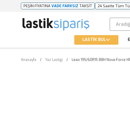
PEŞİN FİYATINA
VADE FARKSIZ
TAKSİT
24 Saatte Tüm Tü
LASTİK BUL
E
Anasayfa
Yaz Lastiği
Leao 195/60R15 88H Nova-Force HP