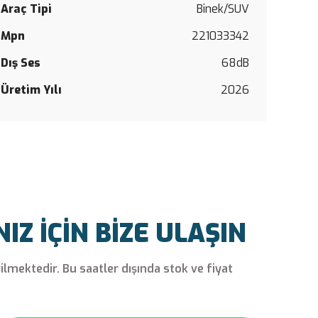
siz
Araç Tipi
Binek/SUV
yapın!
Mpn
221033342
Yorum Y
Dış Ses
68dB
Üretim Yılı
2026
Z İÇİN BİZE ULAŞIN
rilmektedir. Bu saatler dışında stok ve fiyat