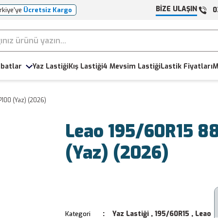
BİZE ULAŞIN
0
rkiye'ye
Ücretsiz Kargo
batlar
Yaz Lastiği
Kış Lastiği
4 Mevsim Lastiği
Lastik Fiyatları
M
100 (Yaz) (2026)
Leao 195/60R15 8
(Yaz) (2026)
Yaz Lastiği
,
195/60R15
,
Leao
Kategori