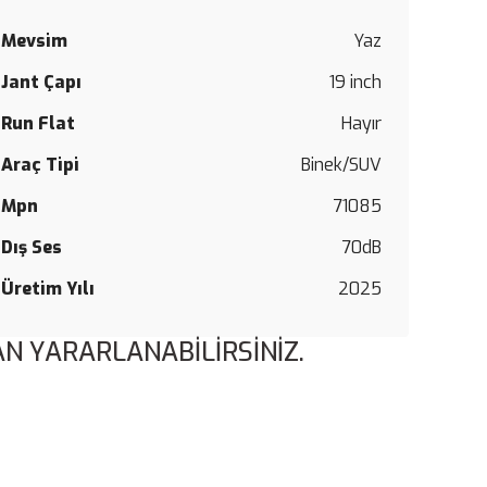
Mevsim
Yaz
Jant Çapı
19 inch
Run Flat
Hayır
Araç Tipi
Binek/SUV
Mpn
71085
Dış Ses
70dB
Üretim Yılı
2025
N YARARLANABİLİRSİNİZ.