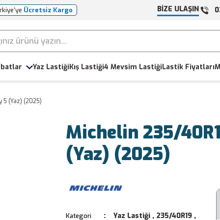
BİZE ULAŞIN
0
rkiye'ye
Ücretsiz Kargo
batlar
Yaz Lastiği
Kış Lastiği
4 Mevsim Lastiği
Lastik Fiyatları
M
 5 (Yaz) (2025)
Michelin 235/40R
(Yaz) (2025)
Yaz Lastiği
,
235/40R19
,
Kategori