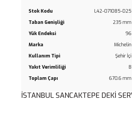
Stok Kodu
L42-071085-D25
Taban Genişliği
235 mm
Yük Endeksi
96
Marka
Michelin
Kullanım Tipi
Şehir İçi
Yakıt Verimliliği
B
Toplam Çapı
670.6 mm
İSTANBUL SANCAKTEPE DEKİ SER