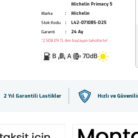
Michelin Primacy 5
Michelin
Marka
L42-071085-D25
Stok Kodu
24 Ay
Garanti
*2.508,09 TL den başlayan taksitlerle!
B
A
70dB
2 Yıl Garantili Lastikler
Hızlı ve Güvenil