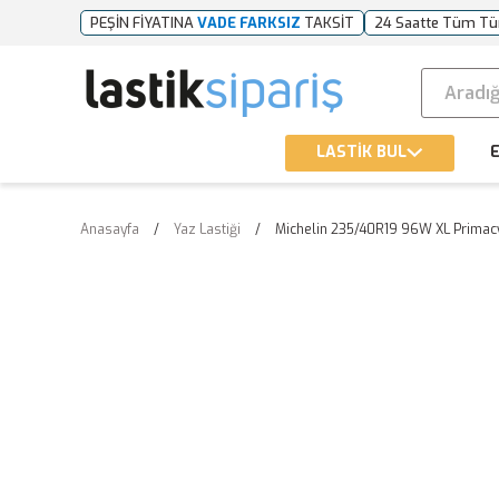
PEŞİN FİYATINA
VADE FARKSIZ
TAKSİT
24 Saatte Tüm Tü
LASTİK BUL
E
Anasayfa
Yaz Lastiği
Michelin 235/40R19 96W XL Primacy