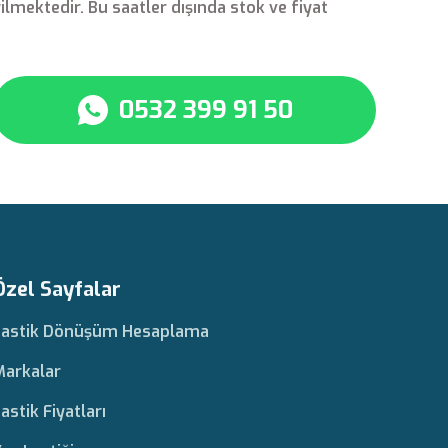
rilmektedir. Bu saatler dışında stok ve fiyat
0532 399 91 50
Özel Sayfalar
Lastik Dönüşüm Hesaplama
Markalar
astik Fiyatları