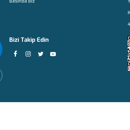
Basında Biz
Y
K
4
Bizi Takip Edin