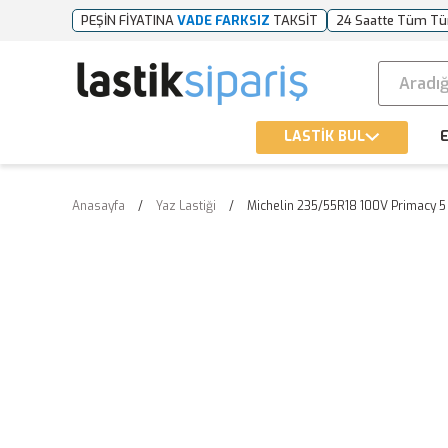
PEŞİN FİYATINA
VADE FARKSIZ
TAKSİT
24 Saatte Tüm Tü
LASTİK BUL
E
Anasayfa
Yaz Lastiği
Michelin 235/55R18 100V Primacy 5 