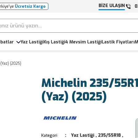
BİZE ULAŞIN
0
rkiye'ye
Ücretsiz Kargo
batlar
Yaz Lastiği
Kış Lastiği
4 Mevsim Lastiği
Lastik Fiyatları
M
(Yaz) (2025)
Michelin 235/55R
(Yaz) (2025)
Yaz Lastiği
,
235/55R18
,
Kategori