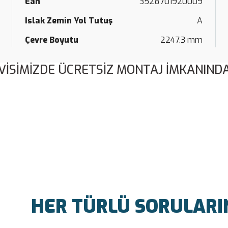
Ean
3528701920009
Islak Zemin Yol Tutuş
A
Çevre Boyutu
2247.3 mm
VİSİMİZDE ÜCRETSİZ MONTAJ İMKANINDA
Bu ürüne ilk yorumu siz yapın!
Yorum Yaz
HER TÜRLÜ SORULARINI