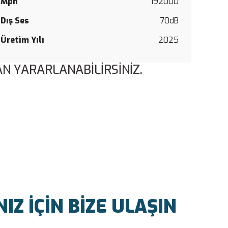
Mpn
192000
Dış Ses
70dB
Üretim Yılı
2025
N YARARLANABİLİRSİNİZ.
Z İÇİN BİZE ULAŞIN