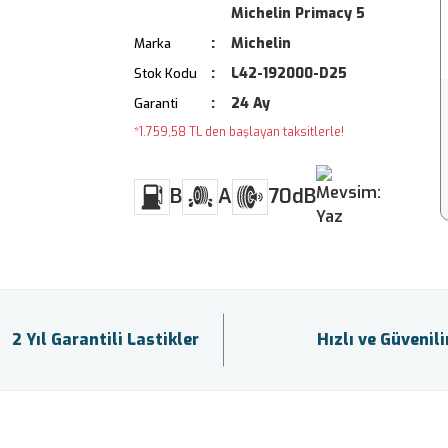
Michelin Primacy 5
Michelin
Marka
L42-192000-D25
Stok Kodu
24 Ay
Garanti
*1.759,58 TL den başlayan taksitlerle!
B
A
70dB
2 Yıl Garantili Lastikler
Hızlı ve Güvenil