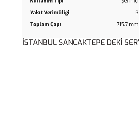
Kullanım Tipi
Şehir İçi
Yakıt Verimliliği
B
Toplam Çapı
715.7 mm
İSTANBUL SANCAKTEPE DEKİ SER