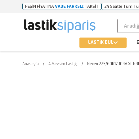
PEŞİN FİYATINA
VADE FARKSIZ
TAKSİT
24 Saatte Tüm Tü
LASTİK BUL
E
Anasayfa
4 Mevsim Lastiği
Nexen 225/60R17 103V XL NBl