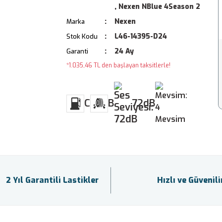
,
Nexen NBlue 4Season 2
Nexen
Marka
L46-14395-D24
Stok Kodu
24 Ay
Garanti
*1.035,46 TL den başlayan taksitlerle!
C
B
72dB
2 Yıl Garantili Lastikler
Hızlı ve Güvenil