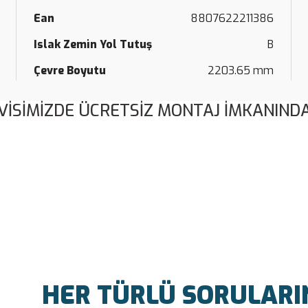
Ean
8807622211386
Islak Zemin Yol Tutuş
B
Çevre Boyutu
2203.65 mm
VİSİMİZDE ÜCRETSİZ MONTAJ İMKANINDA
Bu ürüne ilk yorumu siz yapın!
Yorum Yaz
HER TÜRLÜ SORULARINI