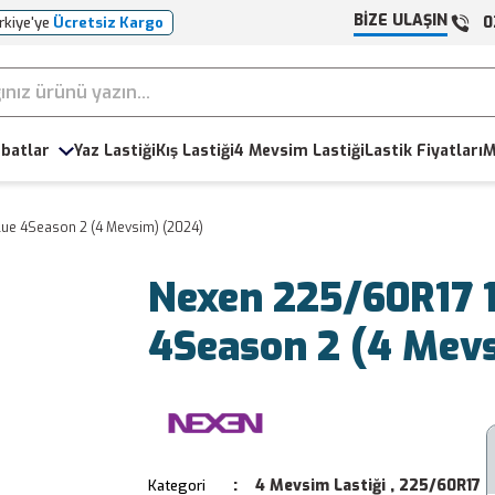
BİZE ULAŞIN
0
rkiye'ye
Ücretsiz Kargo
batlar
Yaz Lastiği
Kış Lastiği
4 Mevsim Lastiği
Lastik Fiyatları
M
ue 4Season 2 (4 Mevsim) (2024)
Nexen 225/60R17 
4Season 2 (4 Mev
4 Mevsim Lastiği
,
225/60R17
Kategori