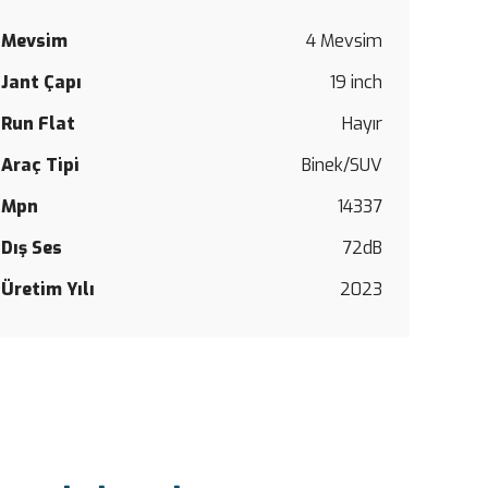
Mevsim
4 Mevsim
Bu
Jant Çapı
19 inch
ürüne
ilk
Run Flat
Hayır
yorumu
siz
Araç Tipi
Binek/SUV
yapın!
Mpn
14337
Yorum Y
Dış Ses
72dB
Üretim Yılı
2023