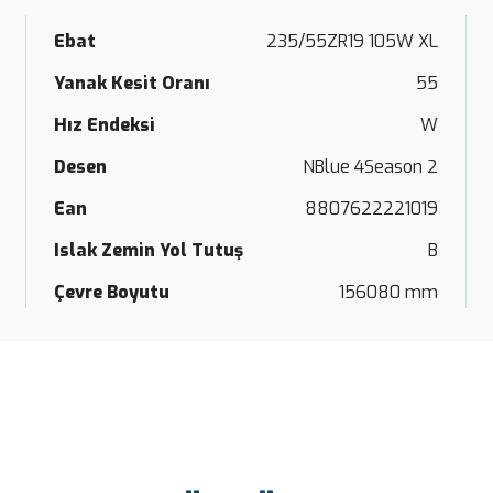
Ebat
235/55ZR19 105W XL
Yanak Kesit Oranı
55
Hız Endeksi
W
Desen
NBlue 4Season 2
Ean
8807622221019
Islak Zemin Yol Tutuş
B
Çevre Boyutu
156080 mm