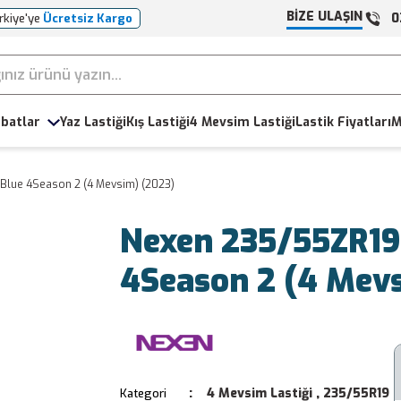
BİZE ULAŞIN
0
rkiye'ye
Ücretsiz Kargo
batlar
Yaz Lastiği
Kış Lastiği
4 Mevsim Lastiği
Lastik Fiyatları
M
Blue 4Season 2 (4 Mevsim) (2023)
Nexen 235/55ZR19
4Season 2 (4 Mev
4 Mevsim Lastiği
,
235/55R19
Kategori