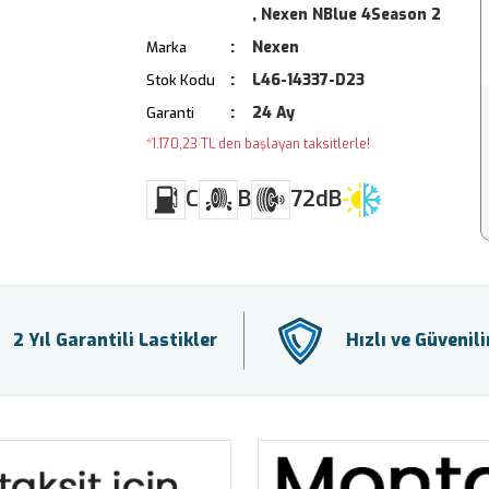
,
Nexen NBlue 4Season 2
Nexen
Marka
L46-14337-D23
Stok Kodu
24 Ay
Garanti
*1.170,23 TL den başlayan taksitlerle!
C
B
72dB
2 Yıl Garantili Lastikler
Hızlı ve Güvenil