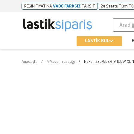
PEŞİN FİYATINA
VADE FARKSIZ
TAKSİT
24 Saatte Tüm Tü
LASTİK BUL
E
Anasayfa
4 Mevsim Lastiği
Nexen 235/55ZR19 105W XL N