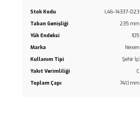
Stok Kodu
L46-14337-D23
Taban Genişliği
235 mm
Yük Endeksi
105
Marka
Nexen
Kullanım Tipi
Şehir İçi
Yakıt Verimliliği
C
Toplam Çapı
741.1 mm