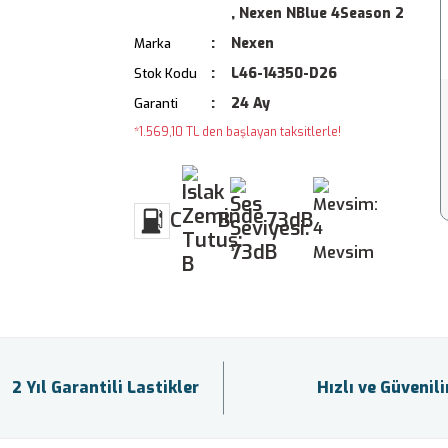
,
Nexen NBlue 4Season 2
Nexen
Marka
L46-14350-D26
Stok Kodu
24 Ay
Garanti
*1.569,10 TL den başlayan taksitlerle!
C
B
73dB
2 Yıl Garantili Lastikler
Hızlı ve Güvenil