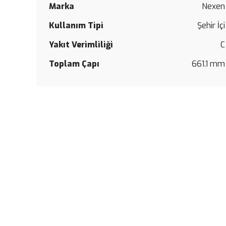
Marka
Nexen
Kullanım Tipi
Şehir İçi
Yakıt Verimliliği
C
Toplam Çapı
661.1 mm