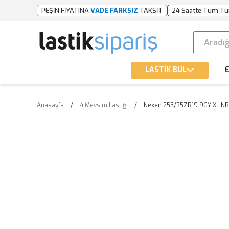
PEŞİN FİYATINA
VADE FARKSIZ
TAKSİT
24 Saatte Tüm Tü
LASTİK BUL
E
Anasayfa
4 Mevsim Lastiği
Nexen 255/35ZR19 96Y XL NB