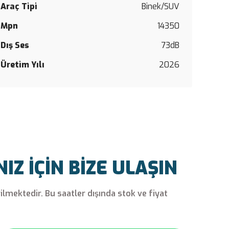
siz
Araç Tipi
Binek/SUV
yapın!
Mpn
14350
Yorum Y
Dış Ses
73dB
Üretim Yılı
2026
Z İÇİN BİZE ULAŞIN
rilmektedir. Bu saatler dışında stok ve fiyat