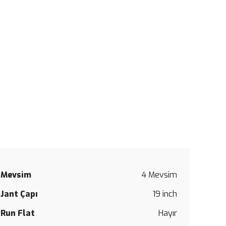
Mevsim
4 Mevsim
Bu
Jant Çapı
19 inch
ürüne
ilk
Run Flat
Hayır
yorumu