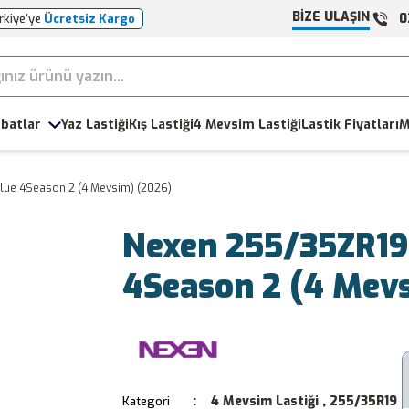
BİZE ULAŞIN
0
rkiye'ye
Ücretsiz Kargo
batlar
Yaz Lastiği
Kış Lastiği
4 Mevsim Lastiği
Lastik Fiyatları
M
lue 4Season 2 (4 Mevsim) (2026)
Nexen 255/35ZR19
4Season 2 (4 Mev
4 Mevsim Lastiği
,
255/35R19
Kategori