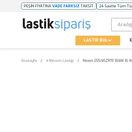
PEŞİN FİYATINA
VADE FARKSIZ
TAKSİT
24 Saatte Tüm Tü
LASTİK BUL
E
Anasayfa
4 Mevsim Lastiği
Nexen 255/45ZR19 104W XL N