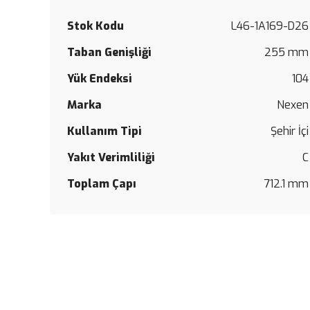
Stok Kodu
L46-1A169-D26
Taban Genişliği
255 mm
Yük Endeksi
104
Marka
Nexen
Kullanım Tipi
Şehir İçi
Yakıt Verimliliği
C
Toplam Çapı
712.1 mm