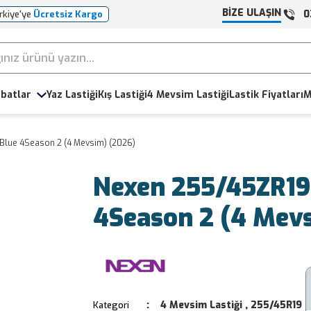
BİZE ULAŞIN
0
rkiye'ye
Ücretsiz Kargo
batlar
Yaz Lastiği
Kış Lastiği
4 Mevsim Lastiği
Lastik Fiyatları
M
Blue 4Season 2 (4 Mevsim) (2026)
Nexen 255/45ZR19
4Season 2 (4 Mev
4 Mevsim Lastiği
,
255/45R19
Kategori