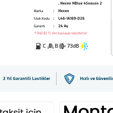
,
Nexen NBlue 4Season 2
Nexen
Marka
L46-1A169-D26
Stok Kodu
24 Ay
Garanti
*1.940,82 TL den başlayan taksitlerle!
C
B
73dB
2 Yıl Garantili Lastikler
Hızlı ve Güvenil