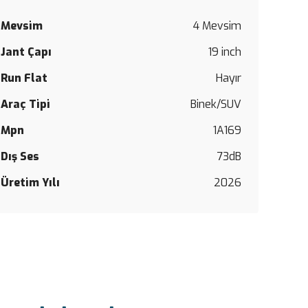
Mevsim
4 Mevsim
Bu
Jant Çapı
19 inch
ürüne
ilk
Run Flat
Hayır
yorumu
siz
Araç Tipi
Binek/SUV
yapın!
Mpn
1A169
Yorum Y
Dış Ses
73dB
Üretim Yılı
2026