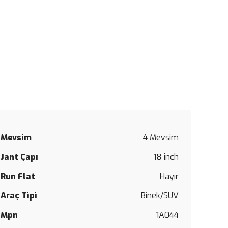
Mevsim
4 Mevsim
Bu
Jant Çapı
18 inch
ürüne
ilk
Run Flat
Hayır
yorumu
siz
Araç Tipi
Binek/SUV
yapın!
Mpn
1A044