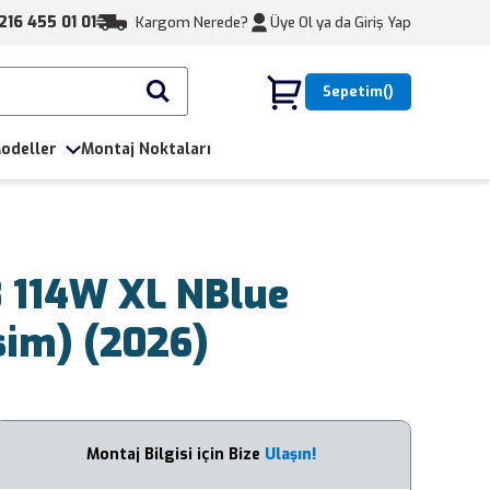
216 455 01 01
Kargom Nerede?
Üye Ol ya da
Giriş Yap
Sepetim
odeller
Montaj Noktaları
 114W XL NBlue
sim) (2026)
Montaj Bilgisi için Bize
Ulaşın!