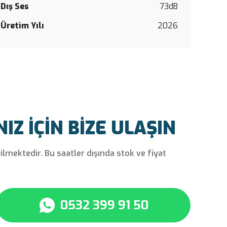
Yorum Y
Dış Ses
73dB
Üretim Yılı
2026
Z İÇİN BİZE ULAŞIN
rilmektedir. Bu saatler dışında stok ve fiyat
0532 399 91 50