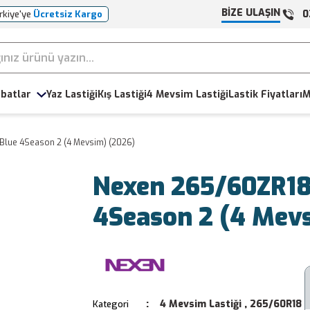
BİZE ULAŞIN
0
rkiye'ye
Ücretsiz Kargo
batlar
Yaz Lastiği
Kış Lastiği
4 Mevsim Lastiği
Lastik Fiyatları
M
Blue 4Season 2 (4 Mevsim) (2026)
Nexen 265/60ZR18
4Season 2 (4 Mev
4 Mevsim Lastiği
,
265/60R18
Kategori