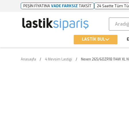
PEŞİN FİYATINA
VADE FARKSIZ
TAKSİT
24 Saatte Tüm Tü
LASTİK BUL
E
Anasayfa
4 Mevsim Lastiği
Nexen 265/60ZR18 114W XL N