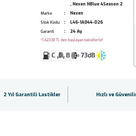
,
Nexen NBlue 4Season 2
Nexen
Marka
L46-1A044-D26
Stok Kodu
24 Ay
Garanti
*1.423,18 TL den başlayan taksitlerle!
C
B
73dB
2 Yıl Garantili Lastikler
Hızlı ve Güvenil