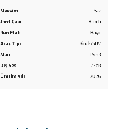
Mevsim
Yaz
Bu
Jant Çapı
18 inch
ürüne
ilk
Run Flat
Hayır
yorumu
siz
Araç Tipi
Binek/SUV
yapın!
Mpn
17493
Yorum Y
Dış Ses
72dB
Üretim Yılı
2026