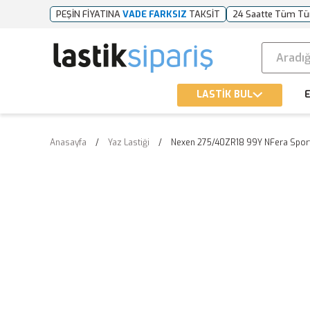
PEŞİN FİYATINA
VADE FARKSIZ
TAKSİT
24 Saatte Tüm Tü
LASTİK BUL
E
Anasayfa
Yaz Lastiği
Nexen 275/40ZR18 99Y NFera Sport