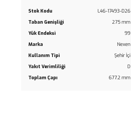
Stok Kodu
L46-17493-D26
Taban Genişliği
275 mm
Yük Endeksi
99
Marka
Nexen
Kullanım Tipi
Şehir İçi
Yakıt Verimliliği
D
Toplam Çapı
677.2 mm