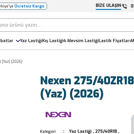
BİZE ULAŞIN
0
rkiye'ye
Ücretsiz Kargo
batlar
Yaz Lastiği
Kış Lastiği
4 Mevsim Lastiği
Lastik Fiyatları
M
 (Yaz) (2026)
Nexen 275/40ZR18
(Yaz) (2026)
Yaz Lastiği
,
275/40R18
,
Kategori