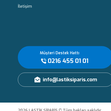
İletişim
Müşteri Destek Hattı
0216 455 01 01
info@lastiksiparis.com
2026 LASTİK SİPARİŞ © Tüm hakları saklıdır.