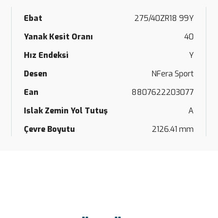
Ebat
275/40ZR18 99Y
Yanak Kesit Oranı
40
Hız Endeksi
Y
Desen
NFera Sport
Ean
8807622203077
Islak Zemin Yol Tutuş
A
Çevre Boyutu
2126.41 mm