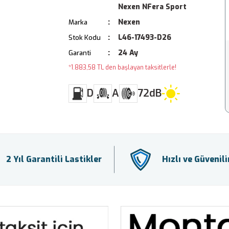
Nexen NFera Sport
Nexen
Marka
L46-17493-D26
Stok Kodu
24 Ay
Garanti
*1.883,58 TL den başlayan taksitlerle!
D
A
72dB
2 Yıl Garantili Lastikler
Hızlı ve Güvenil