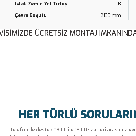
Islak Zemin Yol Tutuş
B
Çevre Boyutu
2133 mm
VİSİMİZDE ÜCRETSİZ MONTAJ İMKANINDA
Bu ürüne ilk yorumu siz yapın!
Yorum Yaz
HER TÜRLÜ SORULARINI
Telefon ile destek 09:00 ile 18:00 saatleri arasında ve