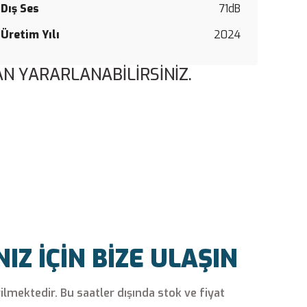
Dış Ses
71dB
Üretim Yılı
2024
N YARARLANABİLİRSİNİZ.
Z İÇİN BİZE ULAŞIN
rilmektedir. Bu saatler dışında stok ve fiyat