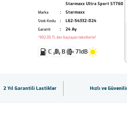
Starmaxx Ultra Sport ST760
Starmaxx
Marka
L62-54332-D24
Stok Kodu
24 Ay
Garanti
*902,05 TL den başlayan taksitlerle!
C
B
71dB
2 Yıl Garantili Lastikler
Hızlı ve Güvenil