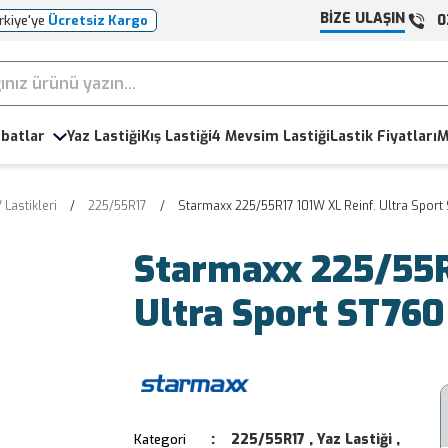
BİZE ULAŞIN
0
rkiye'ye
Ücretsiz Kargo
batlar
Yaz Lastiği
Kış Lastiği
4 Mevsim Lastiği
Lastik Fiyatları
M
 Lastikleri
225/55R17
Starmaxx 225/55R17 101W XL Reinf. Ultra Sport
Starmaxx 225/55R
Ultra Sport ST760
225/55R17
,
Yaz Lastiği
,
Kategori