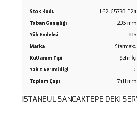
Stok Kodu
L62-65730-D24
Taban Genişliği
235 mm
Yük Endeksi
105
Marka
Starmaxx
Kullanım Tipi
Şehir İçi
Yakıt Verimliliği
C
Toplam Çapı
741.1 mm
İSTANBUL SANCAKTEPE DEKİ SER