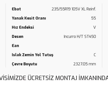
Ebat
235/55R19 105V XL Reinf.
Yanak Kesit Oranı
55
Hız Endeksi
V
Desen
Incurro H/T ST450
Ean
Islak Zemin Yol Tutuş
C
Çevre Boyutu
2327.05 mm
VİSİMİZDE ÜCRETSİZ MONTAJ İMKANINDA