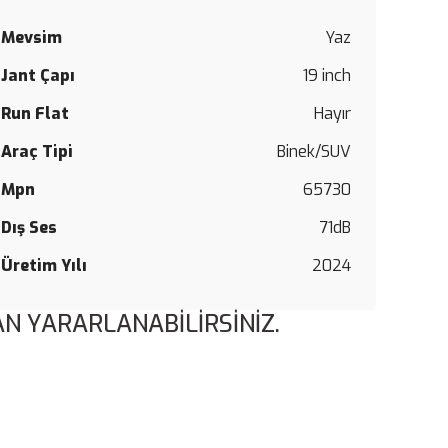
Mevsim
Yaz
Jant Çapı
19 inch
Run Flat
Hayır
Araç Tipi
Binek/SUV
Mpn
65730
Dış Ses
71dB
Üretim Yılı
2024
N YARARLANABİLİRSİNİZ.