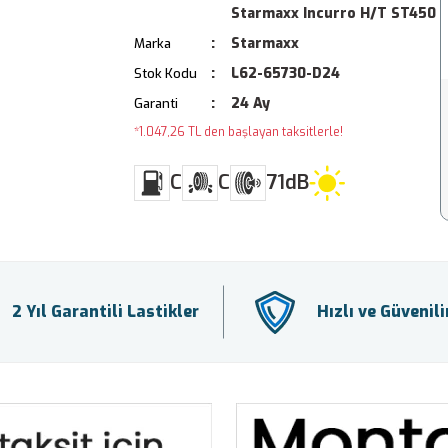
Starmaxx Incurro H/T ST450
Starmaxx
Marka
L62-65730-D24
Stok Kodu
24 Ay
Garanti
*1.047,26 TL den başlayan taksitlerle!
C
C
71dB
2 Yıl Garantili Lastikler
Hızlı ve Güvenil