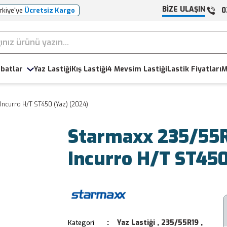
BİZE ULAŞIN
0
rkiye'ye
Ücretsiz Kargo
batlar
Yaz Lastiği
Kış Lastiği
4 Mevsim Lastiği
Lastik Fiyatları
M
Incurro H/T ST450 (Yaz) (2024)
Starmaxx 235/55R
Incurro H/T ST450
Yaz Lastiği
,
235/55R19
,
Kategori