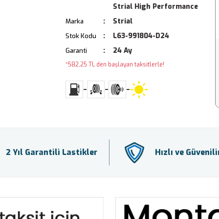
Strial High Performance
Strial
Marka
L63-991804-D24
Stok Kodu
24 Ay
Garanti
*582,25 TL den başlayan taksitlerle!
-
-
-
2 Yıl Garantili Lastikler
Hızlı ve Güvenil