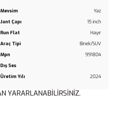
Mevsim
Yaz
Jant Çapı
15 inch
Run Flat
Hayır
Araç Tipi
Binek/SUV
Mpn
991804
Dış Ses
Üretim Yılı
2024
N YARARLANABİLİRSİNİZ.