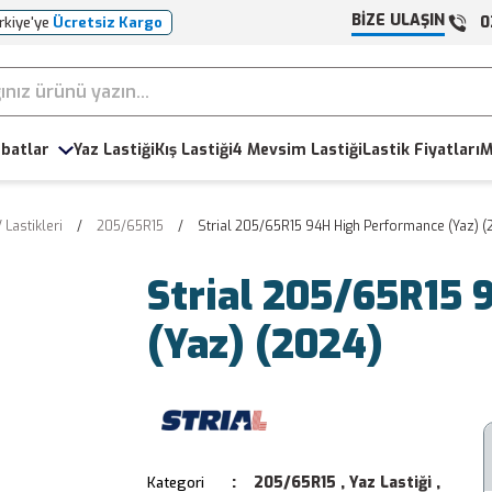
BİZE ULAŞIN
0
rkiye'ye
Ücretsiz Kargo
batlar
Yaz Lastiği
Kış Lastiği
4 Mevsim Lastiği
Lastik Fiyatları
M
 Lastikleri
205/65R15
Strial 205/65R15 94H High Performance (Yaz) (
Strial 205/65R15
(Yaz) (2024)
205/65R15
,
Yaz Lastiği
,
Kategori