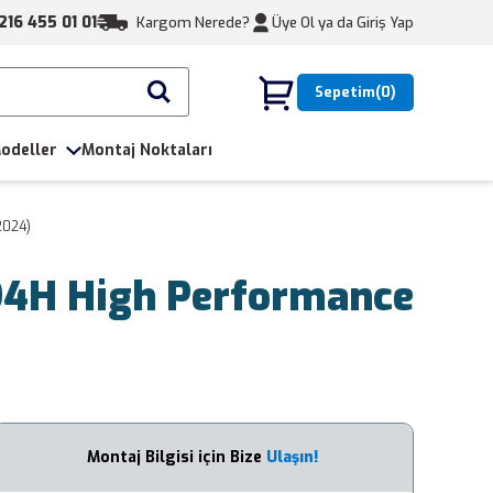
216 455 01 01
Kargom Nerede?
Üye Ol ya da
Giriş Yap
Sepetim
0
odeller
Montaj Noktaları
2024)
 94H High Performance
Montaj Bilgisi için Bize
Ulaşın!