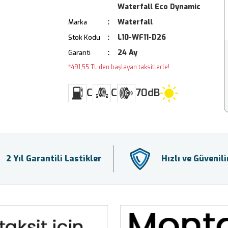
Waterfall Eco Dynamic
Waterfall
Marka
L10-WF11-D26
Stok Kodu
24 Ay
Garanti
*491,55 TL den başlayan taksitlerle!
C
C
70dB
2 Yıl Garantili Lastikler
Hızlı ve Güvenil