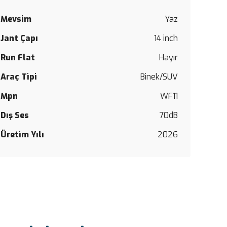
Mevsim
Yaz
Bu
Jant Çapı
14 inch
ürüne
ilk
Run Flat
Hayır
yorumu
siz
Araç Tipi
Binek/SUV
yapın!
Mpn
WF11
Yorum Y
Dış Ses
70dB
Üretim Yılı
2026