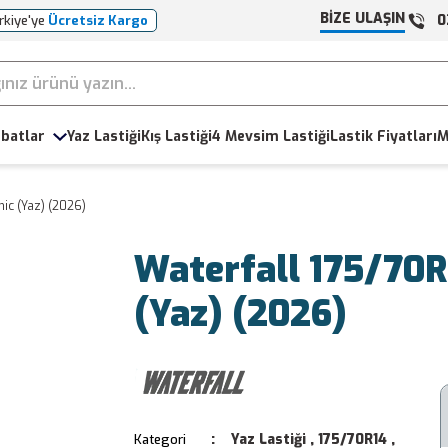
BİZE ULAŞIN
0
rkiye'ye
Ücretsiz Kargo
batlar
Yaz Lastiği
Kış Lastiği
4 Mevsim Lastiği
Lastik Fiyatları
M
ic (Yaz) (2026)
Waterfall 175/70
(Yaz) (2026)
Yaz Lastiği
,
175/70R14
,
Kategori