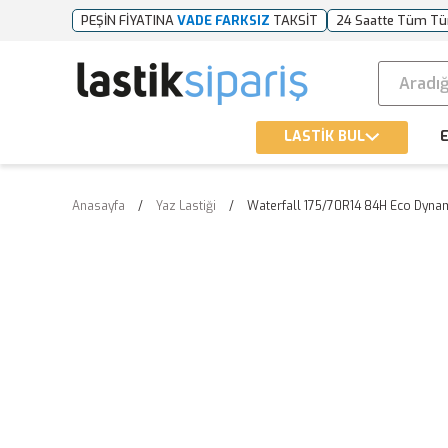
PEŞİN FİYATINA
VADE FARKSIZ
TAKSİT
24 Saatte Tüm Tü
LASTİK BUL
E
Anasayfa
Yaz Lastiği
Waterfall 175/70R14 84H Eco Dynam