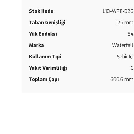
Stok Kodu
L10-WF11-D26
Taban Genişliği
175 mm
Yük Endeksi
84
Marka
Waterfall
Kullanım Tipi
Şehir İçi
Yakıt Verimliliği
C
Toplam Çapı
600.6 mm